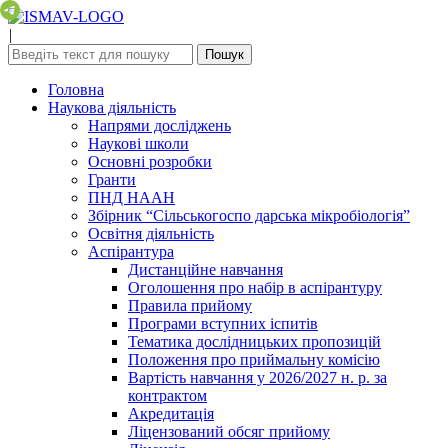
|
Головна
Наукова діяльність
Напрями досліджень
Наукові школи
Основні розробки
Гранти
ПНД НААН
Збірник “Сільськогоспо дарська мікробіологія”
Освітня діяльність
Аспірантура
Дистанційне навчання
Оголошення про набір в аспірантуру
Правила прийому
Програми вступних іспитів
Тематика дослідницьких пропозицій
Положення про приймальну комісію
Вартість навчання у 2026/2027 н. р. за
контрактом
Акредитація
Ліцензований обсяг прийому