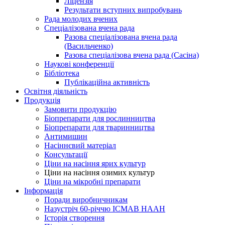
Ліцензія
Результати вступних випробувань
Рада молодих вчених
Спеціалізована вчена рада
Разова спеціалізована вчена рада
(Васильченко)
Разова спеціалізова вчена рада (Сасіна)
Наукові конференції
Бібліотека
Публікаційна активність
Освітня діяльність
Продукція
Замовити продукцiю
Біопрепарати для рослинництва
Біопрепарати для тваринництва
Антимишин
Насіннєвий матеріал
Консультації
Ціни на насіння ярих культур
Ціни на насіння озимих культур
Ціни на мікробні препарати
Iнформацiя
Поради виробничникам
Назустріч 60-річчю ІСМАВ НААН
Історія створення