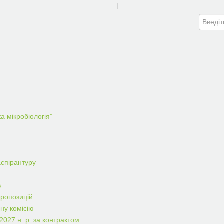
|
а мікробіологія”
аспірантуру
в
пропозицій
ну комісію
2027 н. р. за контрактом