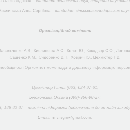
я Олександрівна –
кандидат біологічних наук,
старший науковий с
Кислинська Анна Сергіївна –
кандидат сільськогосподарських наук
Організаційний комітет:
асильченко А.В., Кислинська А.С., Колот Ю., Кокодьор С.О., Логоша
Сащенко К.М., Сидоренко В.П., Ховрич Ю., Цехмістер Г.В.
 необхідності Оргкомітет може надати додаткову інформацію персо
Цехмістер Ганна (063)-024-97-61;
Білоконська Оксана (099)-966-98-27
;
)-186-82-87 – технічна підтримка (підключення до он-лайн заходу,
E-mail:
rmv.isgm@gmail.com.