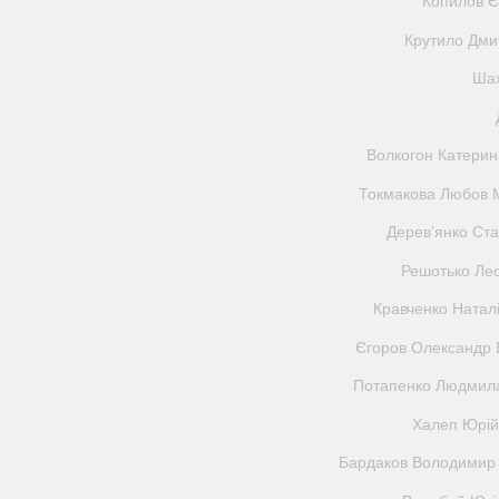
Копилов Є
Крутило Дми
Шах
Волкогон Катерин
Токмакова Любов 
Дерев’янко Ст
Решотько Ле
Кравченко Натал
Єгоров Олександр 
Потапенко Людмила
Халеп Юрій
Бардаков Володимир 