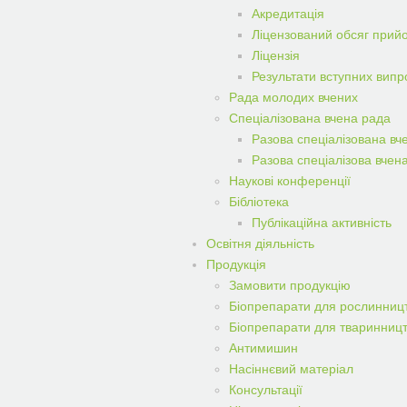
Акредитація
Ліцензований обсяг прий
Ліцензія
Результати вступних вип
Рада молодих вчених
Спеціалізована вчена рада
Разова спеціалізована вч
Разова спеціалізова вчен
Наукові конференції
Бібліотека
Публікаційна активність
Освітня діяльність
Продукція
Замовити продукцiю
Біопрепарати для рослинниц
Біопрепарати для тваринниц
Антимишин
Насіннєвий матеріал
Консультації