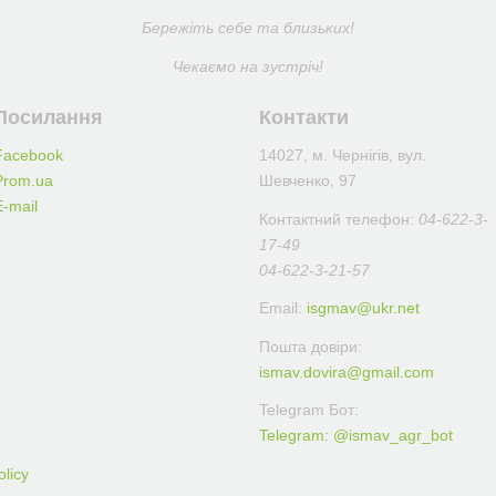
Бережіть себе та близьких!
Чекаємо на зустріч!
Посилання
Контакти
Facebook
14027, м. Чернігів, вул.
Prom.ua
Шевченко, 97
E-mail
Контактний телефон:
04-622-3-
17-49
04-622-3-21-57
Email:
isgmav@ukr.net
Пошта довіри:
ismav.dovira@gmail.com
Telegram Бот:
Telegram: @ismav_agr_bot
olicy