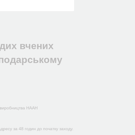
дих вчених
сподарському
го виробництва НААН
ресу за 48 годин до початку заходу.