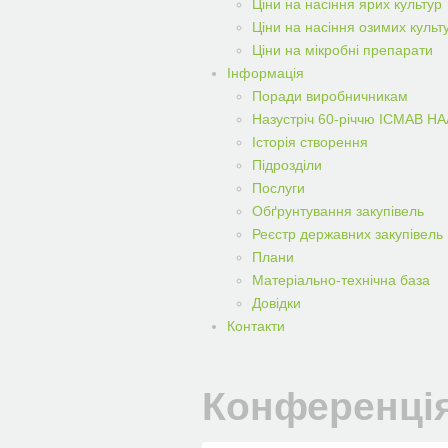
Ціни на насіння ярих культур
Ціни на насіння озимих культ
Ціни на мікробні препарати
Iнформацiя
Поради виробничникам
Назустріч 60-річчю ІСМАВ Н
Історія створення
Підрозділи
Послуги
Обґрунтування закупівель
Реєстр державних закупівель
Плани
Матеріально-технічна база
Довідки
Контакти
Конференція