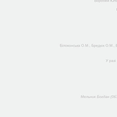
Воробей Юлі
Білоконська О.М., Бредюк О.М., В
У разі
Мельник Богдан (063