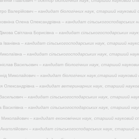
вгеній Павлович –
доктор біологічних наук
,
старший науковий спі
тро Валерійович –
кандидат біологічних наук, старший науковий с
овніна Олена Олександрівна –
кандидат сільськогосподарських н
Дімова Світлана Борисівна –
кандидат сільськогосподарських наук
а Іванівна –
кандидат сільськогосподарських наук, старший науко
Миколаївна –
кандидат сільськогосподарських наук, старший наук
аніслав Васильович –
кандидат біологічних наук, старший наукови
онід Миколайович –
кандидат біологічних наук
,
старший науковий с
ія Олександрівна –
кандидат ветеринарних наук, старший науков
Васильович –
кандидат сільськогосподарських наук,
старший наук
 Василівна –
кандидат сільськогосподарських наук, старший наук
 Миколайович –
кандидат економічних наук, старший науковий сп
Анатолійович –
кандидат сільськогосподарських наук,
старший на