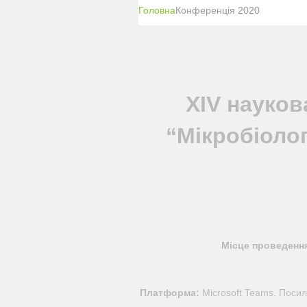
Головна
Конференція 2020
XIV науко
“Мікробіоло
Місце проведенн
Платформа:
Microsoft Teams. Посил