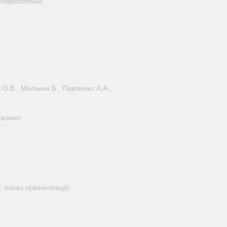
півробітник;
.
 О.В., Мельник Б., Павленко А.А.,
нально:
 показ презентації).