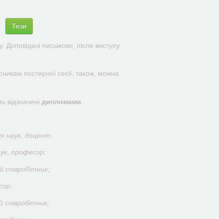
Тези
у. Доповідачі письмово, після виступу
сникам постерної сесії, також, можна
ть відзначені
дипломами
.
х наук, доцент;
ук, професор;
й співробітник;
сор;
 співробітник;