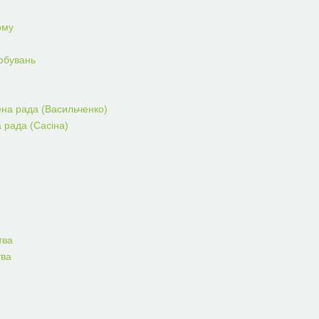
ому
робувань
ена рада (Васильченко)
а рада (Сасіна)
тва
тва