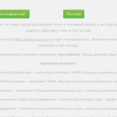
ма конференції
Постери
та коментарі до доповідачів тільки у письмовій формі у чаті заход
надають відповіді у тому ж чаті заходу.
нституту
https://ismav.com.ua
у розділі «конференції». Запитання уча
залишати в чаті заходу.
у конференції учасники отримають
сертифікати
. Кращі доповіді буду
Науковий комітет:
толій Михайлович –
член-кореспондент НААН, доктор економічни
лій Васильович –
академік НААН, доктор сільськогосподарських на
етрівна –
кандидат сільськогосподарських наук, старший наукови
кернична Олена Володимирівна –
доктор біологічних наук, профе
Федорович –
доктор сільськогосподарських наук, старший науковий