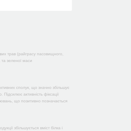
вих трав (райграсу пасовищного,
 та зеленої маси
активних сполук, що значно збільшує
. Підсилює активність фіксації
орювань, що позитивно позначається
укції збільшується вміст білка і