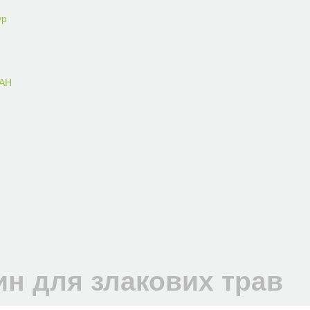
ур
ААН
ин для злакових трав