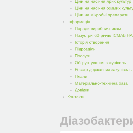
Ціни на насіння ярих культур
Ціни на насіння озимих культ
Ціни на мікробні препарати
Iнформацiя
Поради виробничникам
Назустріч 60-річчю ІСМАВ Н
Історія створення
Підрозділи
Послуги
Обґрунтування закупівель
Реєстр державних закупівель
Плани
Матеріально-технічна база
Довідки
Контакти
Діазобактер