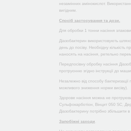
незамінних амінокислот. Використанн
вигідним.
Спосіб застосування та дози.
Для обробки 1 тонни насіння злакових
Діазобактерин використовують шляхом
день до посіву. Необхідну кількість 
наносять на насіння, ретельно перем
Передпосівну обробку насіння Діазо
протруєнню згідно інструкції до маш
Незалежно від способу бактеризації 
можливого зниження норми висіву).
Здорове насіння можна не протруюват
Сульфокарботіон, Вінцит 050 SC, Дер
Діазобактерину потрібно збільшити в 
Запобіжні заходи
.