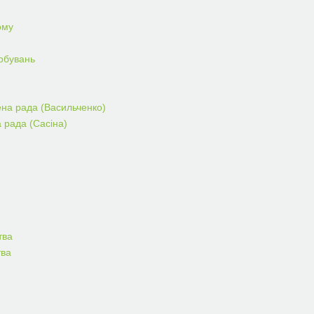
ому
робувань
ена рада (Васильченко)
а рада (Сасіна)
тва
тва