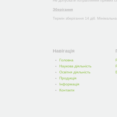
Не допускати потрапляння прямих со
Зберігання
Термін зберігання 14 діб. Мінімальн
Навігація
Головна
Наукова діяльність
Освітня діяльність
Продукція
Iнформацiя
Контакти