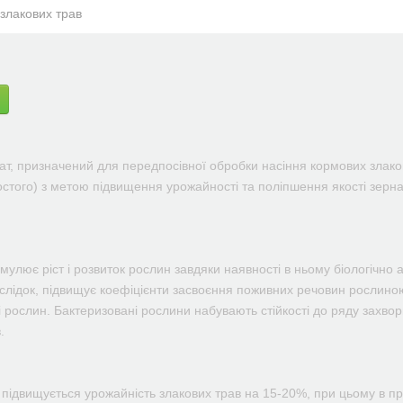
злакових трав
ат, призначений для передпосівної обробки насіння кормових злако
остого) з метою підвищення урожайності та поліпшення якості зерна
мулює ріст і розвиток рослин завдяки наявності в ньому біологічно 
наслідок, підвищує коефіцієнти засвоєння поживних речовин рослиною
і рослин. Бактеризовані рослини набувають стійкості до ряду захв
.
підвищується урожайність злакових трав на 15-20%, при цьому в прод