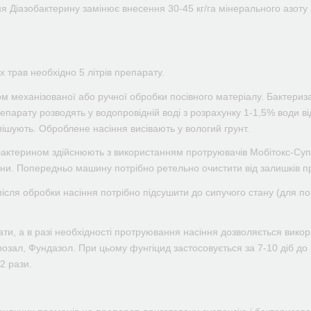
я Діазобактерину замінює внесення 30-45 кг/га мінерального азоту і
 трав необхідно 5 літрів препарату.
 механізованої або ручної обробки посівного матеріалу. Бактериза
препарату розводять у водопровідній воді з розрахунку 1-1,5% води 
ішують. Оброблене насіння висівають у вологий грунт.
бактерином здійснюють з використанням протруювачів Мобітокс-Су
ини. Попередньо машину потрібно ретельно очистити від залишків п
після обробки насіння потрібно підсушити до сипучого стану (для по
и, а в разі необхідності протруювання насіння дозволяється викори
озал, Фундазол. При цьому фунгіцид застосовується за 7-10 діб до б
2 рази.