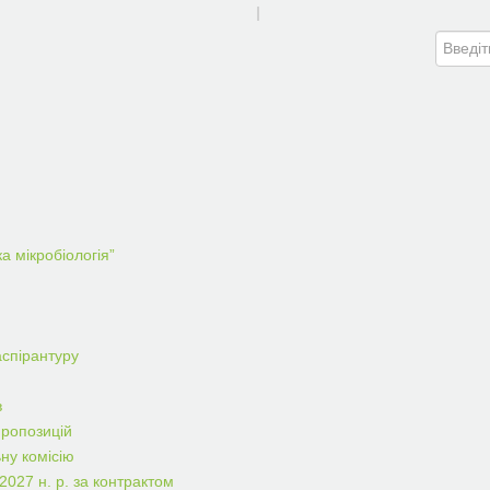
|
а мікробіологія”
аспірантуру
в
пропозицій
ну комісію
2027 н. р. за контрактом