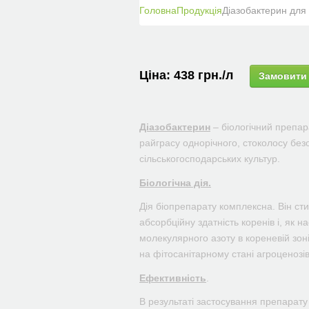
Головна
Продукція
Діазобактерин для 
Ціна:
438
грн.
/л
Замовити
Діазобактерин
– біологічний препар
райграсу однорічного, стоколосу без
сільськогосподарських культур.
Біологічна дія.
Дія біопрепарату комплексна. Він сти
абсорбційну здатність коренів і, як 
молекулярного азоту в кореневій зон
на фітосанітарному стані агроценозів
Ефективність
.
В результаті застосування препарату 