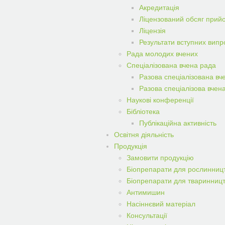
Акредитація
Ліцензований обсяг прий
Ліцензія
Результати вступних вип
Рада молодих вчених
Спеціалізована вчена рада
Разова спеціалізована вч
Разова спеціалізова вчен
Наукові конференції
Бібліотека
Публікаційна активність
Освітня діяльність
Продукція
Замовити продукцiю
Біопрепарати для рослинниц
Біопрепарати для тваринниц
Антимишин
Насіннєвий матеріал
Консультації