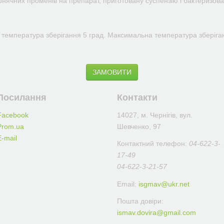
нячних променів на препарат, приготовану суспензію і бактеризова
а температура зберігання 5 град. Максимальна температура зберіга
ЗАМОВИТИ
Посилання
Контакти
Facebook
14027, м. Чернігів, вул.
Prom.ua
Шевченко, 97
E-mail
Контактний телефон:
04-622-3-
17-49
04-622-3-21-57
Email:
isgmav@ukr.net
Пошта довіри:
ismav.dovira@gmail.com