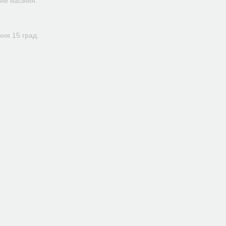
не насіння.
ння 15 град.