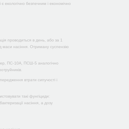
 є екологічно безпечним і економічно
ція проводиться в день, або за 1
від маси насіння. Отриману суспензію
пер, ПС-10А, ПСШ-5 аналогічно
ротруйників.
передження втрати сипучості і
стовувати такі фунгіциди:
актеризації насіння, а дозу