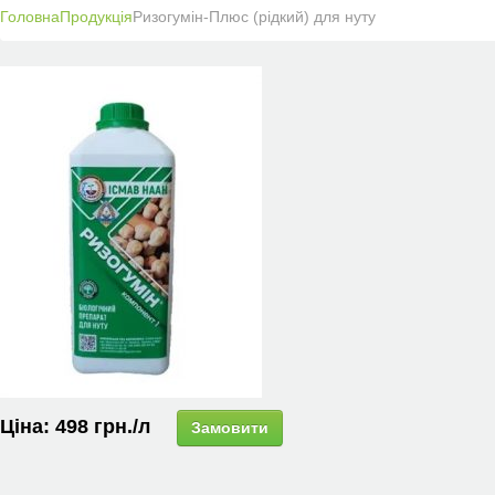
Головна
Продукція
Ризогумін-Плюс (рідкий) для нуту
Ціна:
498
грн.
/л
Замовити