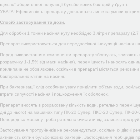
щільної аборигенної популяції бульбочкових бактерій у ґрунті.
УВАГА! Ефективність препарату досягається лише за умови дотриман
Спосіб застосування та дози.
Для обробки 1 тонни насіння нуту необхідно 3 літри препарату (2,
Препарат використовується для передпосівної інокуляції насіння ш
Перед використанням компоненти препарату збовтують, зливають в 
розрахунку 1-1,5% від маси насіння), перемішують і наносять одним
прилипача не обов’язкове, оскільки в препараті містяться речовин
бактеріальних клітин на насінні.
При бактеризації слід особливу увагу приділити об’єму води, оскіл
втрати сипучості насіння і пошкодження їх оболонок.
Препарат вносять в розраховану кількість води, ретельно перемішую
дні до нього) на машинах типу ПК-20 Супер, ПКС-20 Супер, ПК-20-0
Попередньо машину треба ретельно очистити від залишків протруйн
Застосування протруйників не рекомендується, оскільки їх діючі ре
активність клітин бульбочкових бактерій. Застосування гербіцидів 