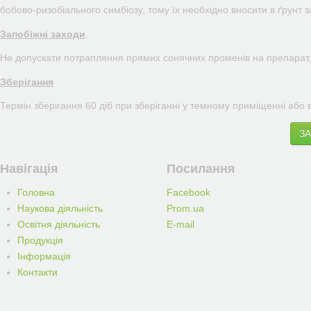
бобово-ризобіального симбіозу, тому їх необхідно вносити в ґрунт з
Запобіжні заходи
.
Не допускати потрапляння прямих сонячних променів на препарат, 
Зберігання
Термін зберігання 60 діб при зберіганні у темному приміщенні або
З
Навігація
Посилання
Головна
Facebook
Наукова діяльність
Prom.ua
Освітня діяльність
E-mail
Продукція
Iнформацiя
Контакти