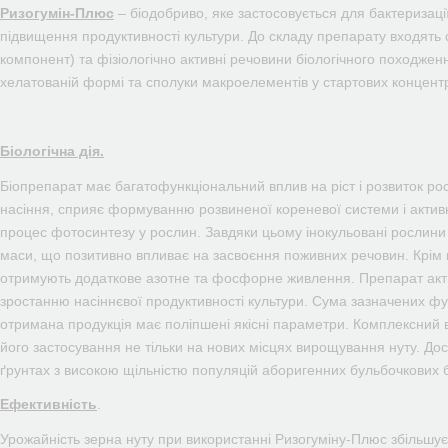
Ризогумін-Плюс
– біодобриво, яке застосовується для бактеризаці
підвищення продуктивності культури. До складу препарату входять 
компонент) та фізіологічно активні речовини біологічного походженн
хелатованій формі та сполуки макроелементів у стартових концентр
Біологічна дія.
Біопрепарат має багатофункціональний вплив на ріст і розвиток рос
насіння, сприяє формуванню розвиненої кореневої системи і активн
процес фотосинтезу у рослин. Завдяки цьому інокульовані рослини 
маси, що позитивно впливає на засвоєння поживних речовин. Крім ць
отримують додаткове азотне та фосфорне живлення. Препарат акти
зростанню насіннєвої продуктивності культури. Сума зазначених фу
отримана продукція має поліпшені якісні параметри. Комплексний
його застосування не тільки на нових місцях вирощування нуту. Дос
ґрунтах з високою щільністю популяцій аборигенних бульбочкових б
Ефективність
.
Урожайність зерна нуту при використанні Ризогуміну-Плюс збільшує