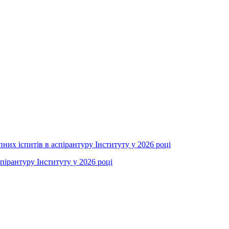
пних іспитів в аспірантуру Інституту у 2026 році
пірантуру Інституту у 2026 році