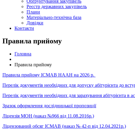
Обґрунтування закупівель
Реєстр державних закупівель
Плани
Матеріально-технічна база
Довідки
Контакти
Правила прийому
Головна
Правила прийому
Правила прийому ІСМАВ НААН на 2026 р.
Перелік документів необхідних для допуску абітурієнта до всту
Перелік документів необхідних для зарахування абітурієнта в ас
Зразок оформлення дослідницької пропозиції
Ліцензія МОН (наказ №966 від 11.08.2016р.)
Ліцензований обсяг ІСМАВ (наказ № 42-п від 12.04.2021р.)