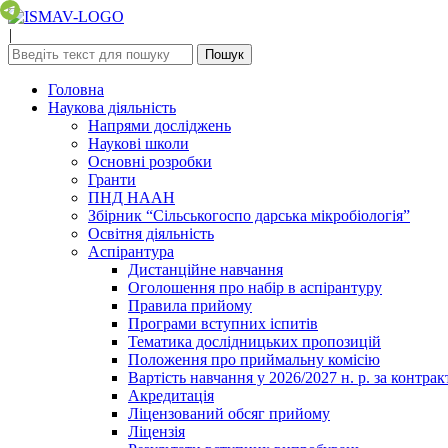
|
Головна
Наукова діяльність
Напрями досліджень
Наукові школи
Основні розробки
Гранти
ПНД НААН
Збірник “Сільськогоспо дарська мікробіологія”
Освітня діяльність
Аспірантура
Дистанційне навчання
Оголошення про набір в аспірантуру
Правила прийому
Програми вступних іспитів
Тематика дослідницьких пропозицій
Положення про приймальну комісію
Вартість навчання у 2026/2027 н. р. за контра
Акредитація
Ліцензований обсяг прийому
Ліцензія