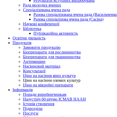
Результати вступних випробувань
Рада молодих вчених
Спеціалізована вчена рада
Разова спеціалізована вчена рада (Васильченко
Разова спеціалізова вчена рада (Сасіна)
Наукові конференції
Бібліотека
Публікаційна активність
Освітня діяльність
Продукція
Замовити продукцiю
Біопрепарати для рослинництва
Біопрепарати для тваринництва
Антимишин
Насіннєвий матеріал
Консультації
Ціни на насіння ярих культур
Ціни на насіння озимих культур
Ціни на мікробні препарати
Iнформацiя
Поради виробничникам
Назустріч 60-річчю ІСМАВ НААН
Історія створення
Підрозділи
Послуги